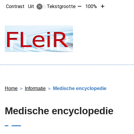
Tekst
Tekst
Contrast
Tekstgrootte
100%
Uit
verkleinen
vergroten
met
met
10%
10%
Hoofdme
Home
Informatie
Medische encyclopedie
Medische encyclopedie