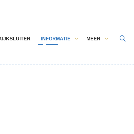
KIJKSLUITER
INFORMATIE
MEER
ces
Informatie
Meer
enu
submenu
submenu