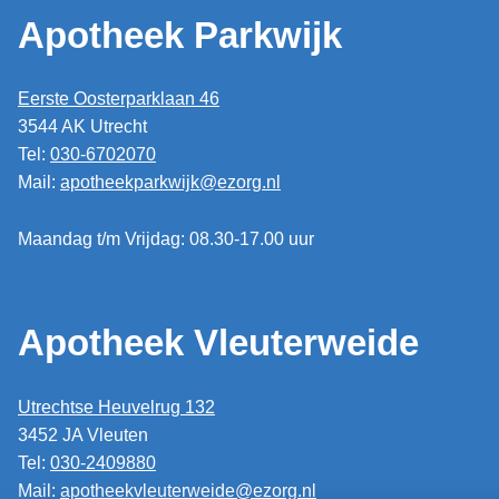
Apotheek Parkwijk
Eerste Oosterparklaan 46
3544 AK Utrecht
Tel:
030-6702070
Mail:
apotheekparkwijk@ezorg.nl
Maandag t/m Vrijdag: 08.30-17.00 uur
Apotheek Vleuterweide
Utrechtse Heuvelrug 132
3452 JA Vleuten
Tel:
030-2409880
Mail:
apotheekvleuterweide@ezorg.nl